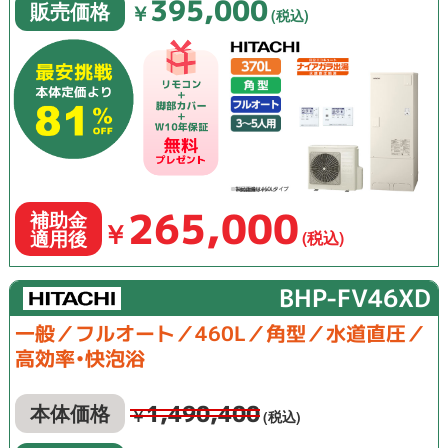
395,000
販売価格
￥
(税込)
265,000
補助金
￥
適用後
(税込)
BHP-FV46XD
一般／フルオート／460L／角型／水道直圧／
高効率•快泡浴
1,490,400
本体価格
￥
(税込)