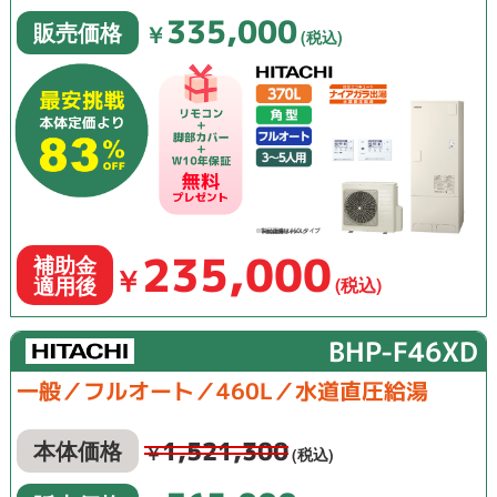
335,000
販売価格
￥
(税込)
235,000
補助金
￥
適用後
(税込)
BHP-F46XD
一般／フルオート／460L／水道直圧給湯
1,521,300
本体価格
￥
(税込)