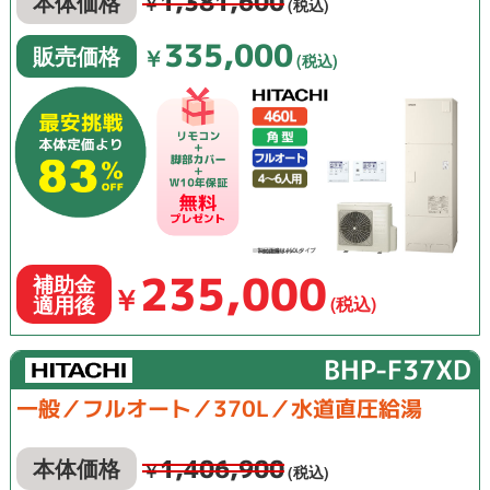
1,381,600
本体価格
￥
(税込)
335,000
販売価格
￥
(税込)
235,000
補助金
￥
適用後
(税込)
BHP-F37XD
一般／フルオート／370L／水道直圧給湯
1,406,900
本体価格
￥
(税込)