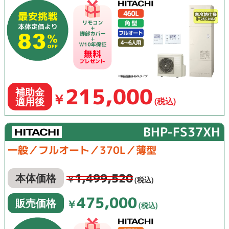
215,000
補助金
￥
適用後
(税込)
BHP-FS37XH
一般／フルオート／370L／薄型
1,499,520
本体価格
￥
(税込)
475,000
販売価格
￥
(税込)