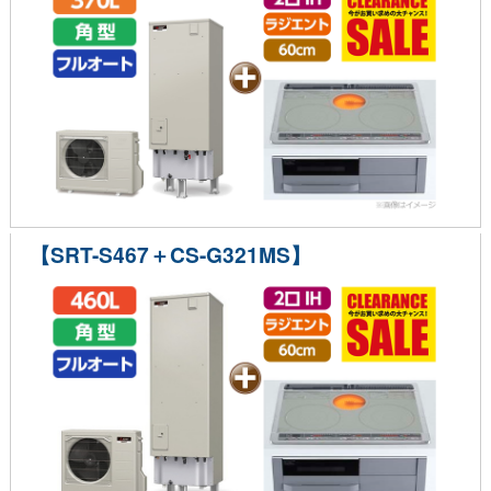
【SRT-S467＋CS-G321MS】