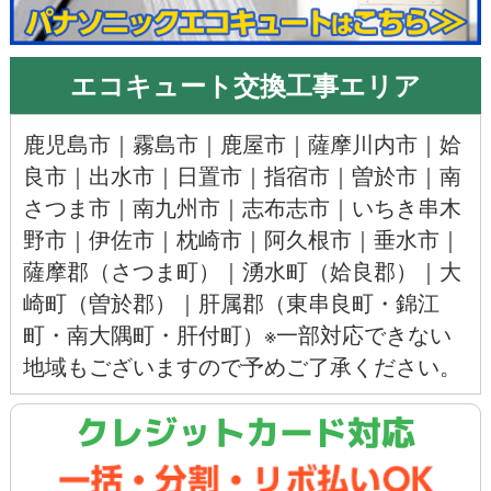
エコキュート交換工事エリア
鹿児島市
｜
霧島市
｜
鹿屋市
｜
薩摩川内市
｜
姶
良市
｜
出水市
｜
日置市
｜
指宿市
｜
曽於市
｜
南
さつま市
｜
南九州市
｜
志布志市
｜
いちき串木
野市
｜
伊佐市
｜
枕崎市
｜
阿久根市
｜
垂水市
｜
薩摩郡（さつま町）
｜
湧水町（姶良郡）
｜
大
崎町（曽於郡）
｜肝属郡（東串良町・錦江
町・南大隅町・肝付町）※一部対応できない
地域もございますので予めご了承ください。
クレジットカード対応