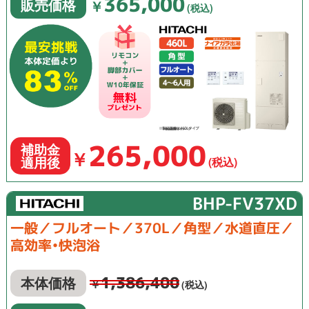
365,000
販売価格
￥
(税込)
265,000
補助金
￥
適用後
(税込)
BHP-FV37XD
一般／フルオート／370L／角型／水道直圧／
高効率•快泡浴
1,386,400
本体価格
￥
(税込)