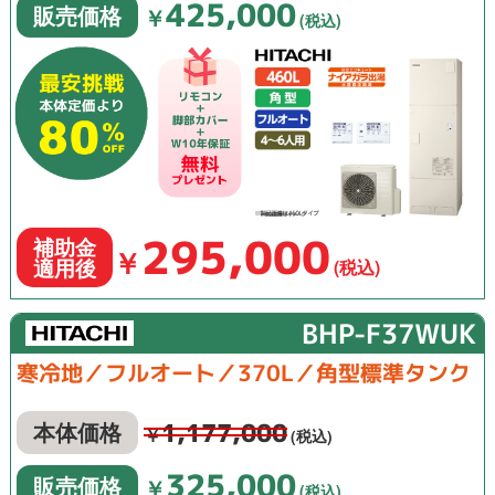
425,000
販売価格
￥
(税込)
295,000
補助金
￥
適用後
(税込)
BHP-F37WUK
寒冷地／フルオート／370L／角型標準タンク
1,177,000
本体価格
￥
(税込)
325,000
販売価格
￥
(税込)