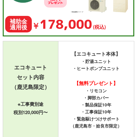
178,000
補助金
￥
適用後
(税込)
【エコキュート本体】
・貯湯ユニット
エコキュート
・ヒートポンプユニット
セット内容
【無料プレゼント】
（鹿児島限定）
・リモコン
・脚部カバー
※工事費別途
・製品保証10年
税別120,000円〜
・工事保証10年
・緊急駆けつけサポート
（鹿児島市・姶良市限定）