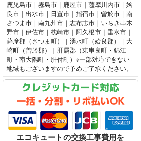
鹿児島市
｜
霧島市
｜
鹿屋市
｜
薩摩川内市
｜
姶
良市
｜
出水市
｜
日置市
｜
指宿市
｜
曽於市
｜
南
さつま市
｜
南九州市
｜
志布志市
｜
いちき串木
野市
｜
伊佐市
｜
枕崎市
｜
阿久根市
｜
垂水市
｜
薩摩郡（さつま町）
｜
湧水町（姶良郡）
｜
大
崎町（曽於郡）
｜肝属郡（東串良町・錦江
町・南大隅町・肝付町）※一部対応できない
地域もございますので予めご了承ください。
クレジットカード対応
エコキュートの交換工事費用を