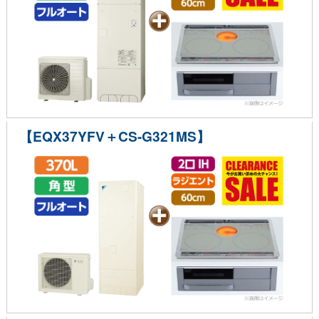
【EQX37YFV＋CS-G321MS】