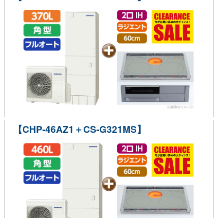
【CHP-46AZ1＋CS-G321MS】