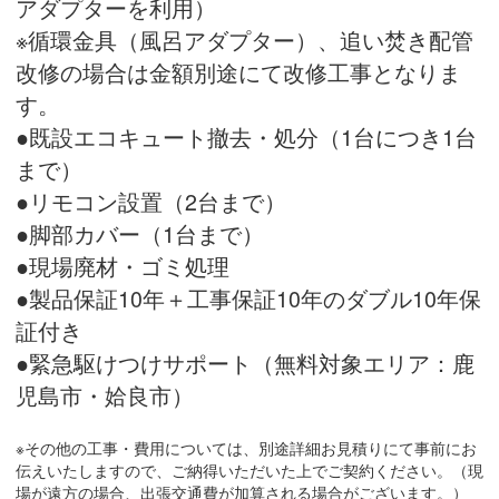
アダプターを利用）
※循環金具（風呂アダプター）、追い焚き配管
改修の場合は金額別途にて改修工事となりま
す。
●既設エコキュート撤去・処分（1台につき1台
まで）
●リモコン設置（2台まで）
●脚部カバー（1台まで）
●現場廃材・ゴミ処理
●製品保証10年＋工事保証10年のダブル10年保
証付き
●緊急駆けつけサポート（無料対象エリア：鹿
児島市・姶良市）
※その他の工事・費用については、別途詳細お見積りにて事前にお
伝えいたしますので、ご納得いただいた上でご契約ください。（現
場が遠方の場合、出張交通費が加算される場合がございます。）