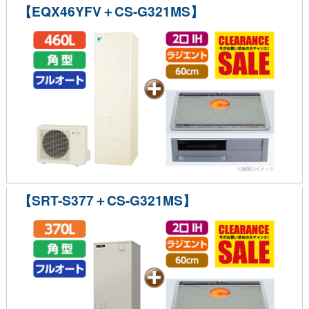
【EQX46YFV＋CS-G321MS】
【SRT-S377＋CS-G321MS】